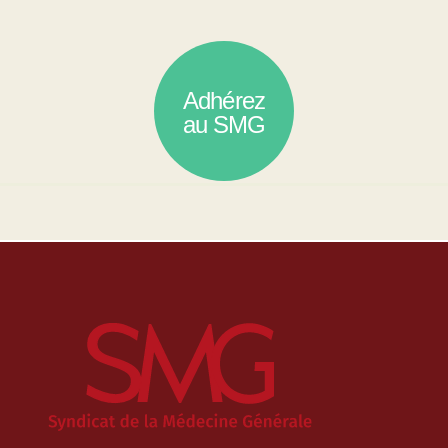
Adhérez
au SMG