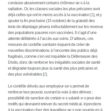
conduise abusivement certains chômeur
·
se
·
s à la
radiation. Or, les classes sociales les plus précaires sont
déjà celles qui ont le moins accès à la vaccination
[
1
]
, et y
ajouter la fin prochaine (15 octobre) de la gratuité des
tests de dépistage pèsera inéluctablement sur les revenus
des populations pauvres non vaccinées. Il s’agit d’une
atteinte délibérée à l’accès aux soins. D’ailleurs, ces
mesures de contrôle sanitaire risquent de créer de
nouvelles discriminations à l’encontre des publics déjà
fragilisés, comme s’en est inquiétée la Défenseure des
Droits, donc de renforcer les inégalités sociales de santé
et dégrader toujours plus la santé des plus précaires et
des plus vulnérables
[
2
]
.
Le contrôle dévolu aux employeur
·
se
·
s permet de
renforcer leur pouvoir, ouvrant la voie à des dérives :
possibilité de sanction de certain
·
e
·
s salarié
·
e
·
s pour des
motifs qui devraient relever du secret médical, injonctions
à la vaccination chez des travailleur
·
se
·
s non soumis
·
es à