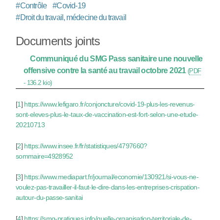
#
Contrôle
#
Covid-19
#
Droit du travail, médecine du travail
Documents joints
Communiqué du SMG Pass sanitaire une nouvelle
offensive contre la santé au travail octobre 2021
(
PDF
-
136.2 kio
)
[
1
]
https://www.lefigaro.fr/conjoncture/covid-19-plus-les-revenus-
sont-eleves-plus-le-taux-de-vaccination-est-fort-selon-une-etude-
20210713
[
2
]
https://www.insee.fr/fr/statistiques/4797660?
sommaire=4928952
[
3
]
https://www.mediapart.fr/journal/economie/130921/si-vous-ne-
voulez-pas-travailler-il-faut-le-dire-dans-les-entreprises-crispation-
autour-du-passe-sanitai
[
4
]
https://smg-pratiques.info/quelle-organisation-territoriale-de-