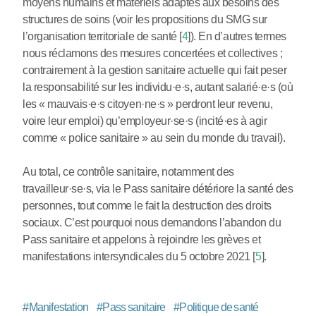
moyens humains et matériels adaptés aux besoins des
structures de soins (voir les propositions du SMG sur
l’organisation territoriale de santé
[
4
]
). En d’autres termes
nous réclamons des mesures concertées et collectives ;
contrairement à la gestion sanitaire actuelle qui fait peser
la responsabilité sur les individu
·
e
·
s, autant salarié
·
e
·
s (où
les « mauvais
·
e
·
s citoyen
·
ne
·
s » perdront leur revenu,
voire leur emploi) qu’employeur
·
se
·
s (incité
·
es à agir
comme « police sanitaire » au sein du monde du travail).
Au total, ce contrôle sanitaire, notamment des
travailleur
·
se
·
s, via le Pass sanitaire détériore la santé des
personnes, tout comme le fait la destruction des droits
sociaux. C’est pourquoi nous demandons l’abandon du
Pass sanitaire et appelons à rejoindre les grèves et
manifestations intersyndicales du 5 octobre 2021
[
5
]
.
#
Manifestation
#
Pass sanitaire
#
Politique de santé