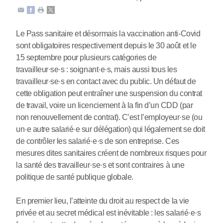
Le Pass sanitaire et désormais la vaccination anti-Covid
sont obligatoires respectivement depuis le 30 août et le
15 septembre pour plusieurs catégories de
travailleur
·
se
·
s : soignant
·
e
·
s, mais aussi tous les
travailleur
·
se
·
s en contact avec du public. Un défaut de
cette obligation peut entraîner une suspension du contrat
de travail, voire un licenciement à la fin d’un CDD (par
non renouvellement de contrat). C’est l’employeur
·
se (ou
un
·
e autre salarié
·
e sur délégation) qui légalement se doit
de contrôler les salarié
·
e
·
s de son entreprise. Ces
mesures dites sanitaires créent de nombreux risques pour
la santé des travailleur
·
se
·
s et sont contraires à une
politique de santé publique globale.
En premier lieu, l’atteinte du droit au respect de la vie
privée et au secret médical est inévitable : les salarié
·
e
·
s