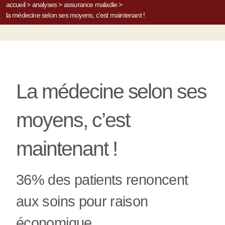
accueil
>
analyses
>
assurance maladie
>
la médecine selon ses moyens, c’est maintenant !
La médecine selon ses
moyens, c’est
maintenant !
36% des patients renoncent
aux soins pour raison
économique