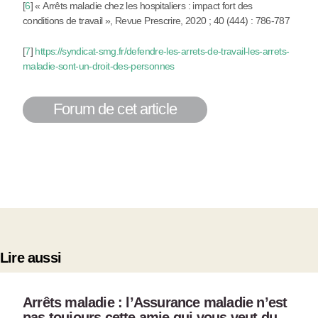
[
6
]
« Arrêts maladie chez les hospitaliers : impact fort des
conditions de travail », Revue Prescrire, 2020 ; 40 (444) : 786-787
[
7
]
https://syndicat-smg.fr/defendre-les-arrets-de-travail-les-arrets-
maladie-sont-un-droit-des-personnes
Forum de cet article
Lire aussi
Arrêts maladie : l’Assurance maladie n’est
pas toujours cette amie qui vous veut du