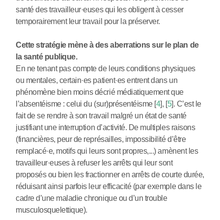
santé des travailleur
·
euses qui les obligent à cesser
temporairement leur travail pour la préserver.
Cette stratégie mène à des aberrations sur le plan de
la santé publique.
En ne tenant pas compte de leurs conditions physiques
ou mentales, certain
·
es patient
·
es entrent dans un
phénomène bien moins décrié médiatiquement que
l’absentéisme : celui du (sur)présentéisme
[
4
]
,
[
5
]
. C’est le
fait de se rendre à son travail malgré un état de santé
justifiant une interruption d’activité. De multiples raisons
(financières, peur de représailles, impossibilité d’être
remplacé
·
e, motifs qui leurs sont propres,...) amènent les
travailleur
·
euses à refuser les arrêts qui leur sont
proposés ou bien les fractionner en arrêts de courte durée,
réduisant ainsi parfois leur efficacité (par exemple dans le
cadre d’une maladie chronique ou d’un trouble
musculosquelettique).