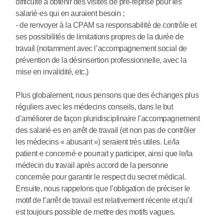
difficulté à obtenir des visites de pré-reprise pour les
salarié
·
es qui en auraient besoin ;
- de renvoyer à la CPAM sa responsabilité de contrôle et
ses possibilités de limitations propres de la durée de
travail (notamment avec l’accompagnement social de
prévention de la désinsertion professionnelle, avec la
mise en invalidité, etc.)
Plus globalement, nous pensons que des échanges plus
réguliers avec les médecins conseils, dans le but
d’améliorer de façon pluridisciplinaire l’accompagnement
des salarié
·
es en arrêt de travail (et non pas de contrôler
les médecins « abusant ») seraient très utiles. Le/la
patient
·
e concerné
·
e pourrait y participer, ainsi que le/la
médecin du travail après accord de la personne
concernée pour garantir le respect du secret médical.
Ensuite, nous rappelons que l’obligation de préciser le
motif de l’arrêt de travail est relativement récente et qu’il
est toujours possible de mettre des motifs vagues.