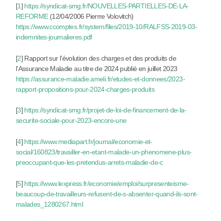
[
1
]
https://syndicat-smg.fr/NOUVELLES-PARTIELLES-DE-LA-
REFORME
(12/04/2006 Pierrre Volovitch)
https://www.ccomptes.fr/system/files/2019-10/RALFSS-2019-03-
indemnites-journalieres.pdf
[
2
]
Rapport sur l’évolution des charges et des produits de
l’Assurance Maladie au titre de 2024 publié en juillet 2023
https://assurance-maladie.ameli.fr/etudes-et-donnees/2023-
rapport-propositions-pour-2024-charges-produits
[
3
]
https://syndicat-smg.fr/projet-de-loi-de-financement-de-la-
securite-sociale-pour-2023-encore-une
[
4
]
https://www.mediapart.fr/journal/economie-et-
social/160823/travailler-en-etant-malade-un-phenomene-plus-
preoccupant-que-les-pretendus-arrets-maladie-de-c
[
5
]
https://www.lexpress.fr/economie/emploi/surpresenteisme-
beaucoup-de-travailleurs-refusent-de-s-absenter-quand-ils-sont-
malades_1280267.html