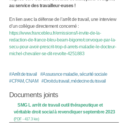
au service des travailleur
·
euses !
En lien avec la défense de l’arrêt de travail, une interview
d’un collègue directement concerné :
https://www.francebleu.fr/emissions/l-invite-de-la-
redaction-de-france-bleu-bearn-bigorre/convoque-par-la-
secu-pour-avoir-prescrit-trop-d-arrets-maladie-le-docteur-
michel-chevalier-se-dit-revolte-4251883
#
Arrêt de travail
#
Assurance maladie, sécurité sociale
#
CPAM, CNAM
#
Droit du travail, médecine du travail
Documents joints
SMG L arrêt de travail outil thérapeutique et
véritable droit social à revendiquer septembre 2023
(
PDF
-
417.3 kio
)