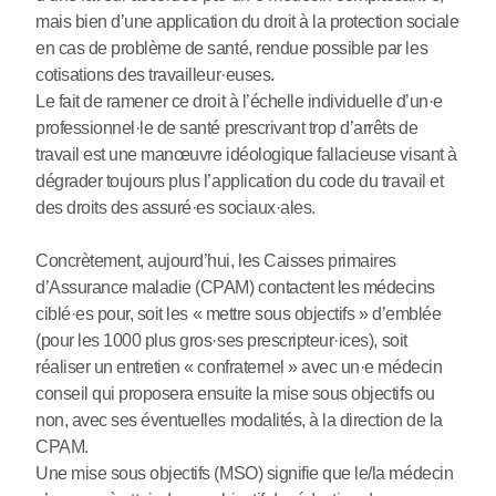
mais bien d’une application du droit à la protection sociale
en cas de problème de santé, rendue possible par les
cotisations des travailleur
·
euses.
Le fait de ramener ce droit à l’échelle individuelle d’un
·
e
professionnel
·
le de santé prescrivant trop d’arrêts de
travail est une manœuvre idéologique fallacieuse visant à
dégrader toujours plus l’application du code du travail et
des droits des assuré
·
es sociaux
·
ales.
Concrètement, aujourd’hui, les Caisses primaires
d’Assurance maladie (CPAM) contactent les médecins
ciblé
·
es pour, soit les « mettre sous objectifs » d’emblée
(pour les 1000 plus gros
·
ses prescripteur
·
ices), soit
réaliser un entretien « confraternel » avec un
·
e médecin
conseil qui proposera ensuite la mise sous objectifs ou
non, avec ses éventuelles modalités, à la direction de la
CPAM.
Une mise sous objectifs (MSO) signifie que le/la médecin