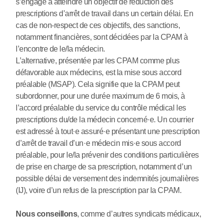
s’engage à atteindre un objectif de réduction des
prescriptions d’arrêt de travail dans un certain délai. En
cas de non-respect de ces objectifs, des sanctions,
notamment financières, sont décidées par la CPAM à
l’encontre de le/la médecin.
L’alternative, présentée par les CPAM comme plus
défavorable aux médecins, est la mise sous accord
préalable (MSAP). Cela signifie que la CPAM peut
subordonner, pour une durée maximum de 6 mois, à
l’accord préalable du service du contrôle médical les
prescriptions du/de la médecin concerné
·
e. Un courrier
est adressé à tout
·
e assuré
·
e présentant une prescription
d’arrêt de travail d’un
·
e médecin mis
·
e sous accord
préalable, pour le/la prévenir des conditions particulières
de prise en charge de sa prescription, notamment d’un
possible délai de versement des indemnités journalières
(IJ), voire d’un refus de la prescription par la CPAM.
Nous conseillons
, comme d’autres syndicats médicaux,