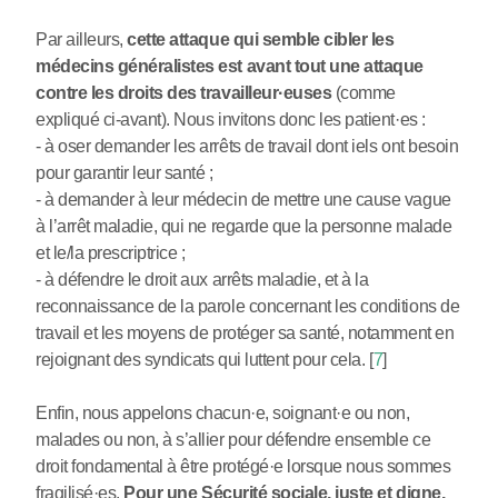
Par ailleurs,
cette attaque qui semble cibler les
médecins généralistes est avant tout une attaque
contre les droits des travailleur
·
euses
(comme
expliqué ci-avant). Nous invitons donc les patient
·
es :
- à oser demander les arrêts de travail dont iels ont besoin
pour garantir leur santé ;
- à demander à leur médecin de mettre une cause vague
à l’arrêt maladie, qui ne regarde que la personne malade
et le/la prescriptrice ;
- à défendre le droit aux arrêts maladie, et à la
reconnaissance de la parole concernant les conditions de
travail et les moyens de protéger sa santé, notamment en
rejoignant des syndicats qui luttent pour cela.
[
7
]
Enfin, nous appelons chacun
·
e, soignant
·
e ou non,
malades ou non, à s’allier pour défendre ensemble ce
droit fondamental à être protégé
·
e lorsque nous sommes
fragilisé
·
es.
Pour une Sécurité sociale, juste et digne,