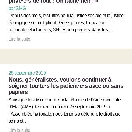
privé
·
e
·
s de tout ! On lâche rien ! »
par SMG
Depuis des mois, les luttes pour la justice sociale et la justice
écologique se multiplient : Gilets jaunes, Éducation
nationale, étudiant·e·s, SNCF, pompier·e·s, dans les…
Lire la suite
26 septembre 2019
Nous, généralistes, voulons continuer à
soigner tou
·
te
·
s les patient
·
e
·
s avec ou sans
papiers
Alors que les discussions sur la réforme de l’Aide médicale
d’Etat (AME) débutent mercredi 25 septembre 2019 à
l’Assemblée nationale, nous tenons à défendre le droit aux
soins et…
Lire la suite