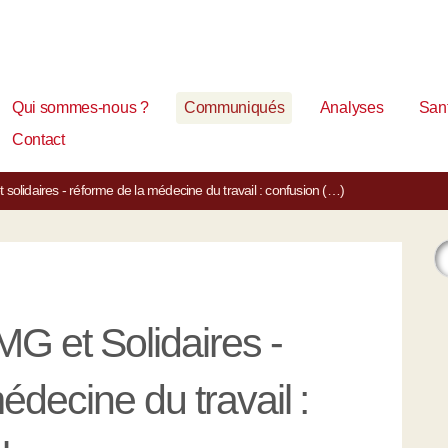
Qui sommes-nous ?
Communiqués
Analyses
Sant
Contact
olidaires - réforme de la médecine du travail : confusion (…)
 et Solidaires -
decine du travail :