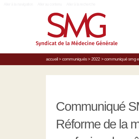
|
Aller à la navigation
Aller au contenu
Aller à la recherche
accueil
>
communiqués
>
2022
>
communiqué smg et s
Communiqué SMG
Réforme de la mé