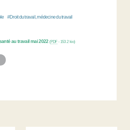
le
#
Droit du travail, médecine du travail
anté au travail mai 2022
(
PDF
-
153.2 kio
)