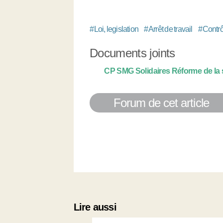
#
Loi, legislation
#
Arrêt de travail
#
Contrô
Documents joints
CP SMG Solidaires Réforme de la s
Forum de cet article
Lire aussi