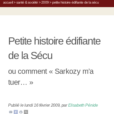
accueil
>
santé & société
>
2009
>
petite histoire édifiante de la sécu
Petite histoire édifiante
de la Sécu
ou comment « Sarkozy m’a
tuer… »
Publié le lundi 16 février 2009
,
par
Elisabeth Pénide