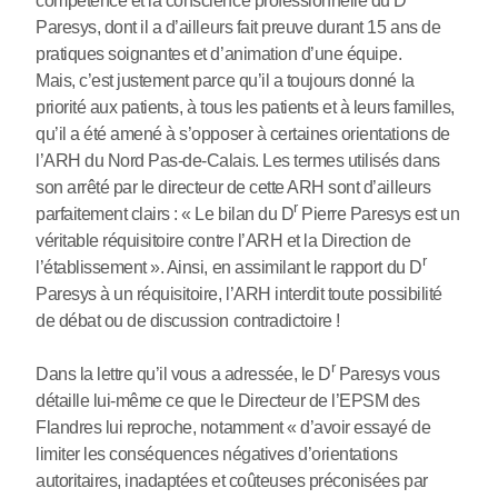
compétence et la conscience professionnelle du D
Paresys, dont il a d’ailleurs fait preuve durant 15 ans de
pratiques soignantes et d’animation d’une équipe.
Mais, c’est justement parce qu’il a toujours donné la
priorité aux patients, à tous les patients et à leurs familles,
qu’il a été amené à s’opposer à certaines orientations de
l’ARH du Nord Pas-de-Calais. Les termes utilisés dans
son arrêté par le directeur de cette ARH sont d’ailleurs
r
parfaitement clairs : « Le bilan du D
Pierre Paresys est un
véritable réquisitoire contre l’ARH et la Direction de
r
l’établissement ». Ainsi, en assimilant le rapport du D
Paresys à un réquisitoire, l’ARH interdit toute possibilité
de débat ou de discussion contradictoire !
r
Dans la lettre qu’il vous a adressée, le D
Paresys vous
détaille lui-même ce que le Directeur de l’EPSM des
Flandres lui reproche, notamment « d’avoir essayé de
limiter les conséquences négatives d’orientations
autoritaires, inadaptées et coûteuses préconisées par