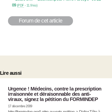
09
(
PDF
-
11.9 kio
)
Forum de cet article
Lire aussi
Urgence ! Médecins, contre la prescription
irraisonnée et déraisonnable des anti-
viraux, signez la pétition du FORMINDEP
17 décembre 2009
http://formindep.org/Lettre-ouverte-petition-a-Didier Tête-à-