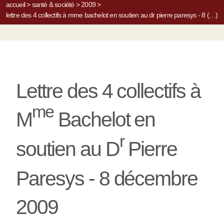
accueil
>
santé & société
>
2009
>
lettre des 4 collectifs à mme bachelot en soutien au dr pierre paresys - 8 (…)
Lettre des 4 collectifs à
me
M
Bachelot en
r
soutien au D
Pierre
Paresys - 8 décembre
2009