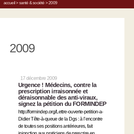
accueil
>
santé & société
>
2009
2009
17 décembre 2009
Urgence ! Médecins, contre la
prescription irraisonnée et
déraisonnable des anti-viraux,
signez la pétition du FORMINDEP
http://formindep.org/Lettre-ouverte-petition-a-
Didier Tête-à-queue de la Dgs : à l’encontre
de toutes ses positions antérieures, fait
injonction aux praticiens de prescrire en…