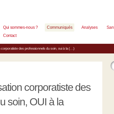
Qui sommes-nous ?
Communiqués
Analyses
Sant
Contact
n corporatiste des professionnels du soin, oui à la (…)
ation corporatiste des
u soin, OUI à la