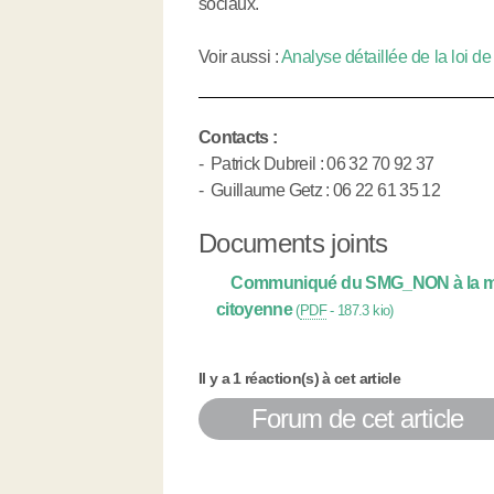
sociaux.
Voir aussi :
Analyse détaillée de la loi d
Contacts :
- Patrick Dubreil : 06 32 70 92 37
- Guillaume Getz : 06 22 61 35 12
Documents joints
Communiqué du SMG_NON à la mobil
citoyenne
(
PDF
-
187.3 kio
)
Il y a 1 réaction(s) à cet article
Forum de cet article