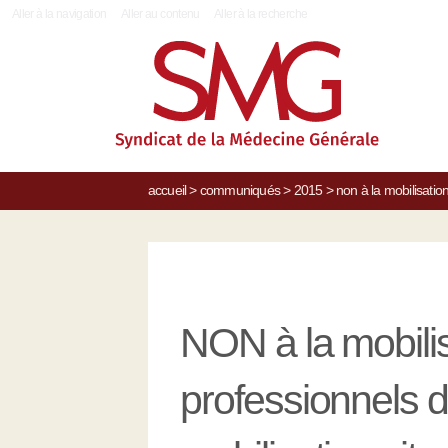
|
Aller à la navigation
Aller au contenu
Aller à la recherche
accueil
>
communiqués
>
2015
>
non à la mobilisatio
NON à la mobilis
professionnels d