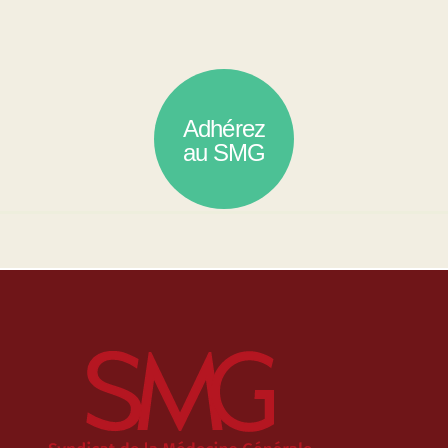
Adhérez
au SMG