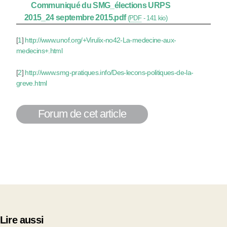
Communiqué du SMG_élections URPS
2015_24 septembre 2015.pdf
(
PDF
-
141 kio
)
[
1
]
http://www.unof.org/+Virulix-no42-La-medecine-aux-
medecins+.html
[
2
]
http://www.smg-pratiques.info/Des-lecons-politiques-de-la-
greve.html
Forum de cet article
Lire aussi