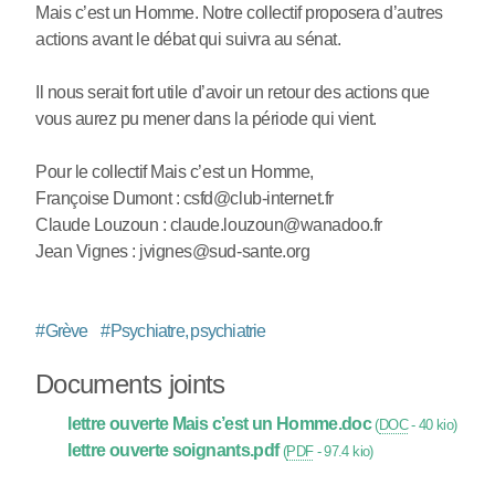
Mais c’est un Homme. Notre collectif proposera d’autres
actions avant le débat qui suivra au sénat.
Il nous serait fort utile d’avoir un retour des actions que
vous aurez pu mener dans la période qui vient.
Pour le collectif Mais c’est un Homme,
Françoise Dumont : csfd@club-internet.fr
Claude Louzoun : claude.louzoun@wanadoo.fr
Jean Vignes : jvignes@sud-sante.org
#
Grève
#
Psychiatre, psychiatrie
Documents joints
lettre ouverte Mais c’est un Homme.doc
(
DOC
-
40 kio
)
lettre ouverte soignants.pdf
(
PDF
-
97.4 kio
)