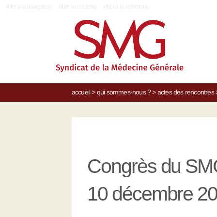
|
Aller à la navigation
Aller au contenu
Aller à la recherche
accueil
>
qui sommes-nous ?
>
actes des rencontres
Congrès du SMG
10 décembre 20