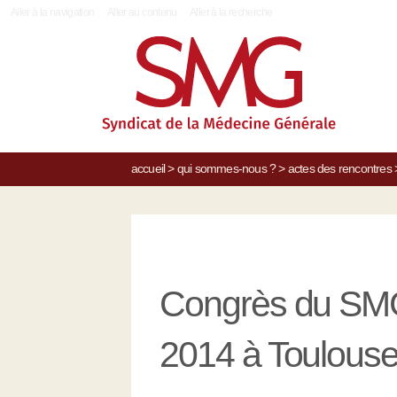
|
Aller à la navigation
Aller au contenu
Aller à la recherche
accueil
>
qui sommes-nous ?
>
actes des rencontres
Congrès du SMG
2014 à Toulous