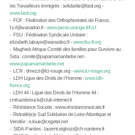
les Travailleurs immigrés : solidarite@fasti.org -
www.fasti.org
- FOF : Fédération des Orthophonistes de France,
f.o.f@wanadoo.fr -
www.perso.orange.fr/f.o.f
- FSU : Fédération Syndicale Unitaire :
elizabeth.labaye@wanadoo.fr -
www.fsu-fr.org
- Maghreb Afrique Comité des familles pour Survivre au
Sida : comite@papamamanbebe.net -
www.papamamanbebe.net
- LCR : dmezzi@lcr-rouge.org -
www.lcr-rouge.org
- LDH Ligue des Droits de l’Homme :
www.ldh-
france.org
- LDH 44 : Ligue des Droits de l’Homme 44 :
cmhazebrouck@club-internet.fr
- Résistance Sociale : www.résistancesoicale.fr
- Retraité(e)s Sud Solidaires de Loire-Atlantique et
Vendée : e.loue@cegetel.net
- SIDA-Paroles : laurent.elghozi@ch-nanterre.fr