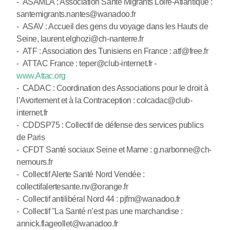
- ASAMLA : Association Santé Migrants Loire-Atlantique :
santemigrants.nantes@wanadoo.fr
- ASAV : Accueil des gens du voyage dans les Hauts de
Seine, laurent.elghozi@ch-nanterre.fr
- ATF : Association des Tunisiens en France : atf@free.fr
- ATTAC France : teper@club-internet.fr -
www.Attac.org
- CADAC : Coordination des Associations pour le droit à
l’Avortement et à la Contraception : colcadac@club-
internet.fr
- CDDSP75 : Collectif de défense des services publics
de Paris
- CFDT Santé sociaux Seine et Marne : g.narbonne@ch-
nemours.fr
- Collectif Alerte Santé Nord Vendée :
collectifalertesante.nv@orange.fr
- Collectif antilibéral Nord 44 : pjfm@wanadoo.fr
- Collectif "La Santé n’est pas une marchandise :
annick.flageollet@wanadoo.fr