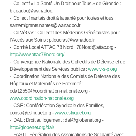
- Collectif « La Santé Un Droit pour Tous » de Gironde :
b.coadou@wanadoo.fr
- Collectif nantais droit à la santé pour toutes et tous :
santemigrants.nantes@wanadoo.fr
- CoMéGas : Collectif des Médecins Généralistes pour
l’Accès aux Soins : p.foucras@wanadoo.fr
- Comité Local ATTAC 78 Nord : 78Nord@attac.org -
http://www.attac78nord.org/
- Convergence Nationale des Collectifs de Défense et de
Développement des Services publics :
www.v-s-p.org
- Coordination Nationale des Comités de Défense des
Hôpitaux et Maternités de Proximité :
cda12550@coordination-nationale.org -
www.coordination-nationale.org
- CSF : Confédération Syndicale des Familles,
conso@csfriquet.org -
www.csfriquet.org
- DAL : Droit au logement : dal@globenet.org -
http://globenet.org/dal/
- FASTI : Fédération des Assoications de Solidarité avec