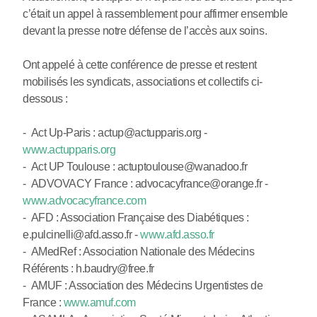
c’était un appel à rassemblement pour affirmer ensemble
devant la presse notre défense de l’accès aux soins.
Ont appelé à cette conférence de presse et restent
mobilisés les syndicats, associations et collectifs ci-
dessous :
- Act Up-Paris : actup@actupparis.org -
www.actupparis.org
- Act UP Toulouse : actuptoulouse@wanadoo.fr
- ADVOVACY France : advocacyfrance@orange.fr -
www.advocacyfrance.com
- AFD : Association Française des Diabétiques :
e.pulcinelli@afd.asso.fr -
www.afd.asso.fr
- AMedRef : Association Nationale des Médecins
Référents : h.baudry@free.fr
- AMUF : Association des Médecins Urgentistes de
France :
www.amuf.com