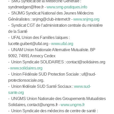
- SMG Syndicat de la Médecine Générale :
syndmedgen@free.fr -
www.smg-pratiques.info
- SNJMG Syndicat National des Jeunes Médecins
Généralistes : snjmg@club-internet.fr -
www.snjmg.org
- Syndicat CGT de l’administration centrale du ministère
de la Santé
- UFAL Union des Familles laïques :
lucette.guibert@ufal.org -
www.ufal.org
- UNAM Union Nationale Alternative Mutualiste. BP
9092. 74991 Annecy Cedex
- Union Syndicale SOLIDAIRES : contact@solidaires.org
-
www.solidaires.org
- Union Fédérale SUD Protection Sociale : uf@sud-
protectionsociale.org.
- Union fédérale SUD Santé Sociaux :
www.sud-
sante.org
- UNGMS Union Nationale des Groupements Mutualistes
Solidaires, contact@ungms.fr -
www.ungms.fr
- Union Syndicale des médecins de centre de santé :