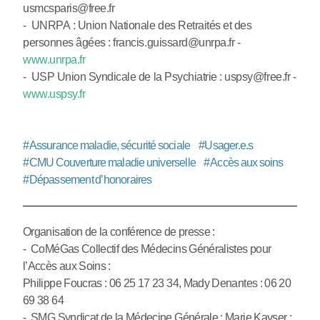
usmcsparis@free.fr
- UNRPA : Union Nationale des Retraités et des
personnes âgées : francis.guissard@unrpa.fr -
www.unrpa.fr
- USP Union Syndicale de la Psychiatrie : uspsy@free.fr -
www.uspsy.fr
#
Assurance maladie, sécurité sociale
#
Usager.e.s
#
CMU Couverture maladie universelle
#
Accès aux soins
#
Dépassement d’honoraires
Organisation de la conférence de presse :
- CoMéGas Collectif des Médecins Généralistes pour
l’Accès aux Soins :
Philippe Foucras : 06 25 17 23 34, Mady Denantes : 06 20
69 38 64
- SMG Syndicat de la Médecine Générale : Marie Kayser :