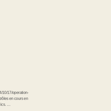
4/10/17/operation-
trôles en cours en
lics. …