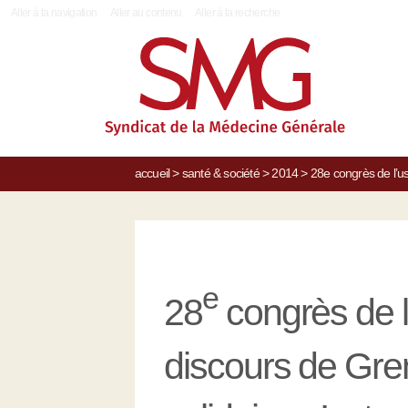
|
Aller à la navigation
Aller au contenu
Aller à la recherche
accueil
>
santé & société
>
2014
>
28e congrès de l’us
e
28
congrès de l
discours de Gren