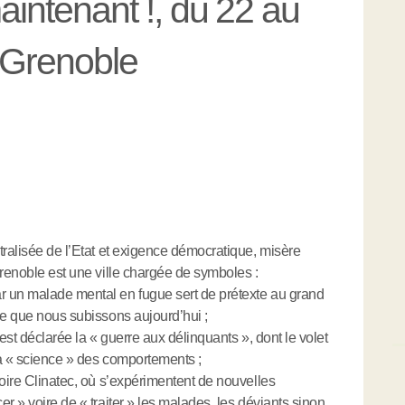
maintenant !, du 22 au
 Grenoble
tralisée de l’Etat et exigence démocratique, misère
Grenoble est une ville chargée de symboles :
r un malade mental en fugue sert de prétexte au grand
ie que nous subissons aujourd’hui ;
est déclarée la « guerre aux délinquants », dont le volet
 la « science » des comportements ;
toire Clinatec, où s’expérimentent de nouvelles
r » voire de « traiter » les malades, les déviants sinon