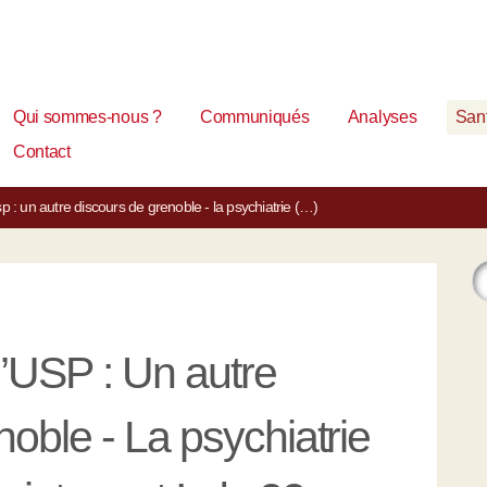
Qui sommes-nous ?
Communiqués
Analyses
Sant
Contact
p : un autre discours de grenoble - la psychiatrie (…)
’USP : Un autre
oble - La psychiatrie