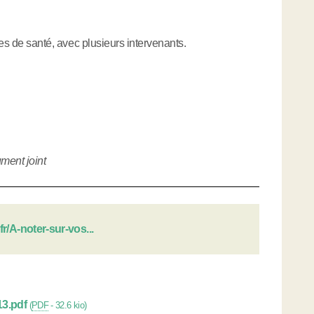
ées de santé, avec plusieurs intervenants.
ument joint
r/A-noter-sur-vos...
3.pdf
(
PDF
-
32.6 kio
)