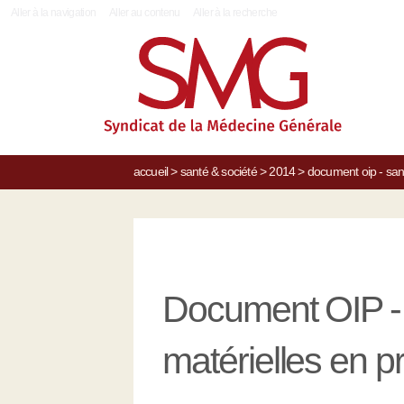
|
Aller à la navigation
Aller au contenu
Aller à la recherche
accueil
>
santé & société
>
2014
>
document oip - sant
Document OIP - 
matérielles en p