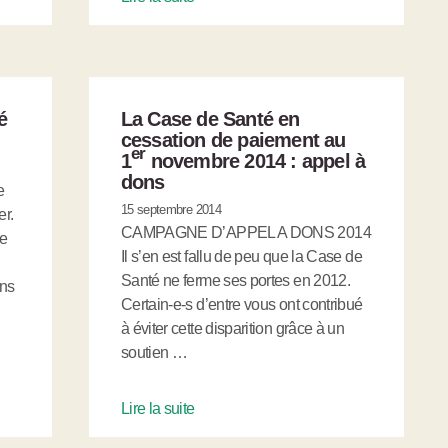
é
La Case de Santé en
cessation de paiement au
er
1
novembre 2014 : appel à
dons
e
15 septembre 2014
r.
CAMPAGNE D’APPEL A DONS 2014
e
Il s’en est fallu de peu que la Case de
Santé ne ferme ses portes en 2012.
ans
Certain-e-s d’entre vous ont contribué
à éviter cette disparition grâce à un
soutien …
Lire la suite