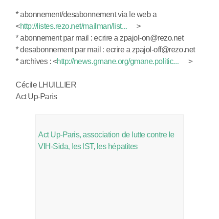
* abonnement/desabonnement via le web a
<
http://listes.rezo.net/mailman/list...
>
* abonnement par mail : ecrire a zpajol-on@rezo.net
* desabonnement par mail : ecrire a zpajol-off@rezo.net
* archives :
<
http://news.gmane.org/gmane.politic...
>
Cécile LHUILLIER
Act Up-Paris
Act Up-Paris, association de lutte contre le
VIH-Sida, les IST, les hépatites