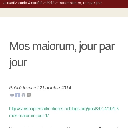
accueil
>
santé & société
>
2014
>
mos maiorum, jour par jour
Mos maiorum, jour par
jour
Publié le mardi 21 octobre 2014
http://sanspapiersnifrontieres.noblogs.org/post/2014/10/17/oper
mos-maiorum-jour-1/