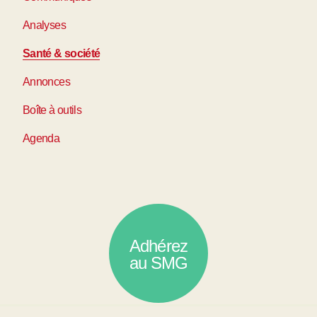
Analyses
Santé & société
Annonces
Boîte à outils
Agenda
Adhérez
au SMG