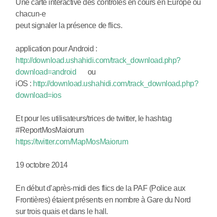
Une carte interactive des contrôles en cours en Europe où
chacun-e
peut signaler la présence de flics.
application pour Android :
http://download.ushahidi.com/track_download.php?
download=android
ou
iOS :
http://download.ushahidi.com/track_download.php?
download=ios
Et pour les utilisateurs/trices de twitter, le hashtag
#ReportMosMaiorum
https://twitter.com/MapMosMaiorum
19 octobre 2014
En début d’après-midi des flics de la PAF (Police aux
Frontières) étaient présents en nombre à Gare du Nord
sur trois quais et dans le hall.