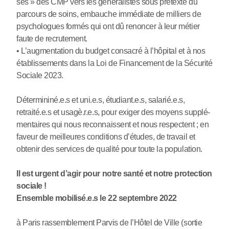
sés » des CMP vers les géné­ra­lis­tes sous pré­texte du
par­cours de soins, embau­che immé­diate de mil­liers de
psy­cho­lo­gues formés qui ont dû renon­cer à leur métier
faute de recru­te­ment.
• L’aug­men­ta­tion du budget consa­cré à l’hôpi­tal et à nos
établissements dans la Loi de Financement de la Sécurité
Sociale 2023.
Détermininé.e.s et uni.e.s, étudiant.e.s, sala­rié.e.s,
retraité.e.s et usagè.r.e.s, pour exiger des moyens sup­plé­
men­tai­res qui nous reconnais­sent et nous res­pec­tent ; en
faveur de meilleu­res condi­tions d’études, de tra­vail et
obte­nir des ser­vi­ces de qua­lité pour toute la popu­la­tion.
Il est urgent d’agir pour notre santé et notre pro­tec­tion
sociale !
Ensemble mobi­lisé.e.s le 22 sep­tem­bre 2022
à Paris ras­sem­ble­ment Parvis de l’Hôtel de Ville (sortie