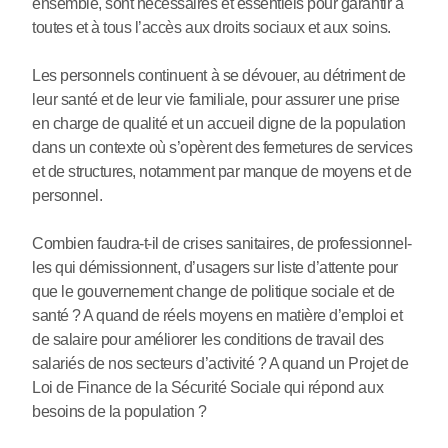
ensem­ble, sont néces­sai­res et essen­tiels pour garan­tir à
toutes et à tous l’accès aux droits sociaux et aux soins.
Les per­son­nels conti­nuent à se dévouer, au détri­ment de
leur santé et de leur vie fami­liale, pour assu­rer une prise
en charge de qua­lité et un accueil digne de la popu­la­tion
dans un contexte où s’opè­rent des fer­me­tu­res de ser­vi­ces
et de struc­tu­res, notam­ment par manque de moyens et de
per­son­nel.
Combien faudra-t-il de crises sani­tai­res, de pro­fes­sion­nel­
les qui démis­sion­nent, d’usa­gers sur liste d’attente pour
que le gou­ver­ne­ment change de poli­ti­que sociale et de
santé ? A quand de réels moyens en matière d’emploi et
de salaire pour amé­lio­rer les condi­tions de tra­vail des
sala­riés de nos sec­teurs d’acti­vité ? A quand un Projet de
Loi de Finance de la Sécurité Sociale qui répond aux
besoins de la popu­la­tion ?