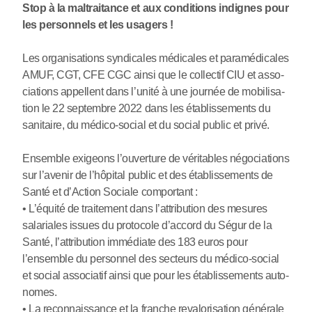
Stop à la mal­trai­tance et aux condi­tions indi­gnes pour
les per­son­nels et les usa­gers !
Les orga­ni­sa­tions syn­di­ca­les médi­ca­les et para­mé­di­ca­les
AMUF, CGT, CFE CGC ainsi que le col­lec­tif CIU et asso­
cia­tions appel­lent dans l’unité à une jour­née de mobi­li­sa­
tion le 22 sep­tem­bre 2022 dans les établissements du
sani­taire, du médico-social et du social public et privé.
Ensemble exi­geons l’ouver­ture de véri­ta­bles négo­cia­tions
sur l’avenir de l’hôpi­tal public et des établissements de
Santé et d’Action Sociale com­por­tant :
• L’équité de trai­te­ment dans l’attri­bu­tion des mesu­res
sala­ria­les issues du pro­to­cole d’accord du Ségur de la
Santé, l’attri­bu­tion immé­diate des 183 euros pour
l’ensem­ble du per­son­nel des sec­teurs du médico-social
et social asso­cia­tif ainsi que pour les établissements auto­
no­mes.
• La reconnais­sance et la fran­che reva­lo­ri­sa­tion géné­rale