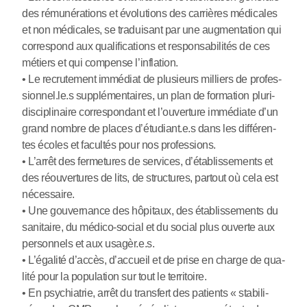
des rému­né­ra­tions et évolutions des car­riè­res médi­ca­les
et non médi­ca­les, se tra­dui­sant par une aug­men­ta­tion qui
cor­res­pond aux qua­li­fi­ca­tions et res­pon­sa­bi­li­tés de ces
métiers et qui com­pense l’infla­tion.
• Le recru­te­ment immé­diat de plu­sieurs mil­liers de pro­fes­
sion­nel.le.s sup­plé­men­tai­res, un plan de for­ma­tion plu­ri­
dis­ci­pli­naire cor­res­pon­dant et l’ouver­ture immé­diate d’un
grand nombre de places d’étudiant.e.s dans les dif­fé­ren­
tes écoles et facultés pour nos pro­fes­sions.
• L’arrêt des fer­me­tu­res de ser­vi­ces, d’établissements et
des réou­ver­tu­res de lits, de struc­tu­res, par­tout où cela est
néces­saire.
• Une gou­ver­nance des hôpi­taux, des établissements du
sani­taire, du médico-social et du social plus ouverte aux
per­son­nels et aux usagèr.e.s.
• L’égalité d’accès, d’accueil et de prise en charge de qua­
lité pour la popu­la­tion sur tout le ter­ri­toire.
• En psy­chia­trie, arrêt du trans­fert des patients « sta­bi­li­