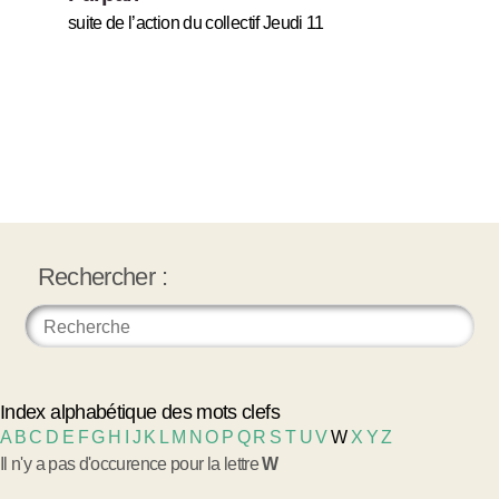
suite de l’action du collectif Jeudi 11
Rechercher :
Index alphabétique des mots clefs
A
B
C
D
E
F
G
H
I
J
K
L
M
N
O
P
Q
R
S
T
U
V
W
X
Y
Z
Il n'y a pas d'occurence pour la lettre
W