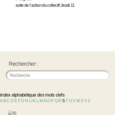
suite de l’action du collectif Jeudi 11
Rechercher :
Index alphabétique des mots clefs
A
B
C
D
E
F
G
H
I
J
K
L
M
N
O
P
Q
R
S
T
U
V
W
X
Y
Z