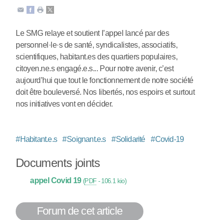
Le SMG relaye et soutient l’appel lancé par des
personnel
·
le
·
s de santé, syndicalistes, associatifs,
scientifiques, habitant.es des quartiers populaires,
citoyen.ne.s engagé.e.s... Pour notre avenir, c’est
aujourd’hui que tout le fonctionnement de notre société
doit être bouleversé. Nos libertés, nos espoirs et surtout
nos initiatives vont en décider.
#
Habitant.e.s
#
Soignant.e.s
#
Solidarité
#
Covid-19
Documents joints
appel Covid 19
(
PDF
-
106.1 kio
)
Forum de cet article