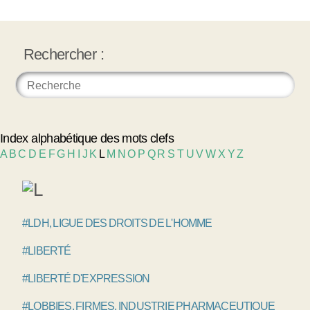
Rechercher :
Index alphabétique des mots clefs
A
B
C
D
E
F
G
H
I
J
K
L
M
N
O
P
Q
R
S
T
U
V
W
X
Y
Z
#LDH, LIGUE DES DROITS DE L'HOMME
#LIBERTÉ
#LIBERTÉ D'EXPRESSION
#LOBBIES, FIRMES, INDUSTRIE PHARMACEUTIQUE