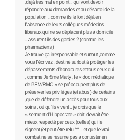
,déjà très mal en point .. qui vont devoir
répondre aux demandes et au désarroi de la
population .. comme ils le font déjà en
l’absence de leurs collègues médecins
libéraux qui ne se déplacent plus à domicile
.. assurent-ils des gardes ? (comme les
pharmaciens )
Je trouve ça irresponsable et surtout ,comme
vous l’écrivez , destiné surtout à protéger les
dépassements d’honoraires et tous ceux qui
, comme Jérôme Marty , le « doc médiatique
de BFM/RMC » se préoccupent plus de
préserver les privilèges (et abus ) de certains
,que de défendre un accès pour tous aux
soins , où qu’ils vivent .. je crois que le
« serment d’Hippocrate » doit ,devrait être
mieux respecté par ceux (celles) qui le
signent (et peut-être relu ^^ .. et que le vrai
combat ne se résume pas à contester en