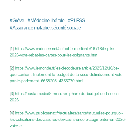
#
Grève
#
Médecine libérale
#
PLFSS
#
Assurance maladie, sécurité sociale
[
1
]
https://www.caducee.net/actualite-medicale/16718/le-plfss-
2026-vote-rebat-les-cartes-pour-les-soignants.html
[
2
]
https://www.lemonde.fr/les-decodeurs/article/2025/12/16/ce-
que-contient-finalement-le-budget-de-la-secu-definitivement-vote-
par-le-parlement_6658208_4355770.html
[
3
]
https://basta.media/8-mesures-phare-du-budget-de-la-secu-
2026
[
4
]
https://www.publicsenat.fr/actualites/sante/mutuelles-pourquoi-
les-cotisations-des-assures-devraient-encore-augmenter-en-2026-
voire-e