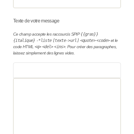
Texte de votre message
Ce champ accepte les raccourcis SPIP
{{gras}}
{italique}
-*liste
[texte->url]
<quote>
<code>
et le
code HTML
<q>
<del>
<ins>
. Pour créer des paragraphes,
laissez simplement des lignes vides.