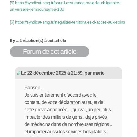
[
5
]
https://syndicat-smg.fr/pour-l-assurance-maladie-obligatoire-
universelle-remboursant-a-100
[
6
]
https://syndicat-smg.fr/inegalites-territoriales-d-acces-aux-soins
Il y a 1 réaction(s) à cet article
Forum de cet article
#
Le 22 décembre 2025 à 21:59
,
par
marie
Bonsoir ,
Je suis entièrement d’accord avec le
contenu de votre déclaration au sujet de
cette grève annoncée ... qui va , un peu plus
impacter des milliers de gens , déjà privés
de médecins dans de nombreuses régions ..
et impacter aussi les services hospitaliers