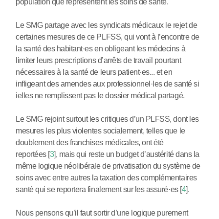
population que représentent les soins de santé.
Le SMG partage avec les syndicats médicaux le rejet de
certaines mesures de ce PLFSS, qui vont à l’encontre de
la santé des habitant
·
es en obligeant les médecins à
limiter leurs prescriptions d’arrêts de travail pourtant
nécessaires à la santé de leurs patient
·
es... et en
infligeant des amendes aux professionnel
·
les de santé si
ielles ne remplissent pas le dossier médical partagé.
Le SMG rejoint surtout les critiques d’un PLFSS, dont les
mesures les plus violentes socialement, telles que le
doublement des franchises médicales, ont été
reportées
[
3
]
, mais qui reste un budget d’austérité dans la
même logique néolibérale de privatisation du système de
soins avec entre autres la taxation des complémentaires
santé qui se reportera finalement sur les assuré
·
es
[
4
]
.
Nous pensons qu’il faut sortir d’une logique purement