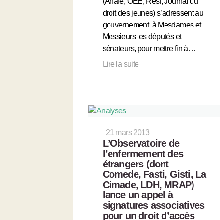
(Anafé, OEE, Resf, Journal du
droit des jeunes) s’adressent au
gouvernement, à Mesdames et
Messieurs les députés et
sénateurs, pour mettre fin à…
Lire la suite
21 mars 2013
L’Observatoire de
l’enfermement des
étrangers (dont
Comede, Fasti, Gisti, La
Cimade, LDH, MRAP)
lance un appel à
signatures associatives
pour un droit d’accès