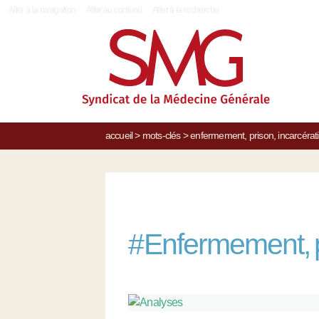
|
Aller à la navigation
Aller au contenu
Aller à la recherche
accueil
>
mots-clés
>
enfermement, prison, incarcérat
#
Enfermement, p