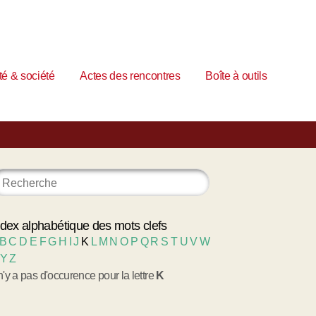
é & société
Actes des rencontres
Boîte à outils
ndex alphabétique des mots clefs
B
C
D
E
F
G
H
I
J
K
L
M
N
O
P
Q
R
S
T
U
V
W
Y
Z
 n'y a pas d'occurence pour la lettre
K