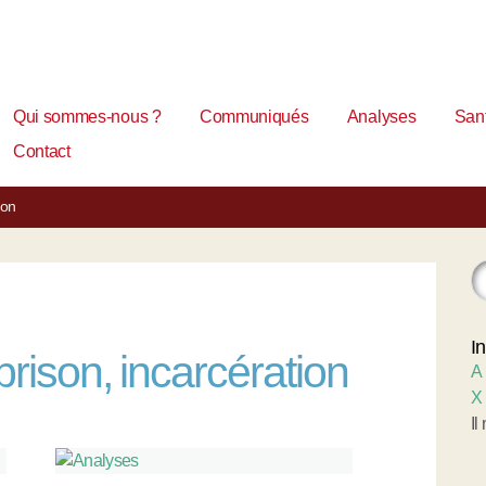
Qui sommes-nous ?
Communiqués
Analyses
Sant
Contact
ion
I
rison, incarcération
A
X
Il