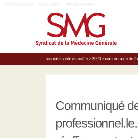
|
Aller à la navigation
Aller au contenu
Aller à la recherche
accueil
>
santé & société
>
2020
>
communiqué de l’anc
Communiqué de 
professionnel.le