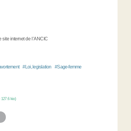
e site internet de l’ANCIC
 avortement
#
Loi, legislation
#
Sage-femme
-
127.6 kio
)