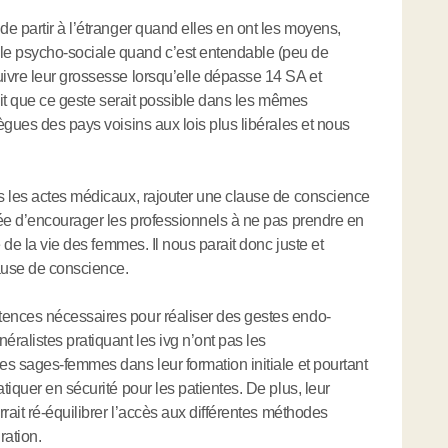
e partir à l’étranger quand elles en ont les moyens,
e psycho-sociale quand c’est entendable (peu de
ivre leur grossesse lorsqu’elle dépasse 14 SA et
sait que ce geste serait possible dans les mêmes
ègues des pays voisins aux lois plus libérales et nous
s les actes médicaux, rajouter une clause de conscience
née d’encourager les professionnels à ne pas prendre en
 de la vie des femmes. Il nous parait donc juste et
ause de conscience.
ences nécessaires pour réaliser des gestes endo-
ralistes pratiquant les ivg n’ont pas les
s sages-femmes dans leur formation initiale et pourtant
iquer en sécurité pour les patientes. De plus, leur
rait ré-équilibrer l’accès aux différentes méthodes
ration.