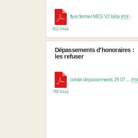
flyer fermer MES V2 béta
(
PDF
-
812.3 kio
)
Dépassements d’honoraires :
les refuser
cordel depassements 29 07…
(
PD
782.8 kio
)