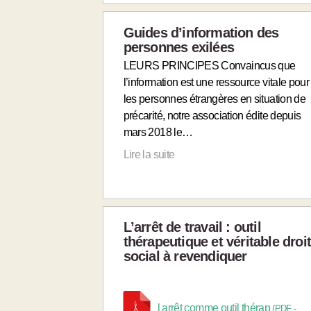
Guides d’information des
personnes exilées
LEURS PRINCIPES Convaincus que
l’information est une ressource vitale pour
les personnes étrangères en situation de
précarité, notre association édite depuis
mars 2018 le…
Lire la suite
L’arrêt de travail : outil
thérapeutique et véritable droi
social à revendiquer
l arrêt comme outil thérap
(
PDF
-