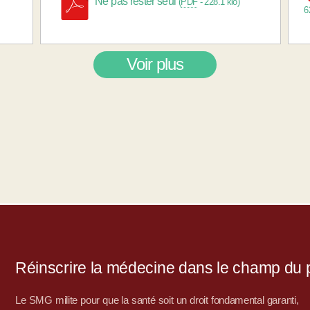
Ne pas rester seul
(
PDF
-
228.1 kio
)
6
Voir plus
Réinscrire la médecine dans le champ du po
Le SMG milite pour que la santé soit un droit fondamental garanti,