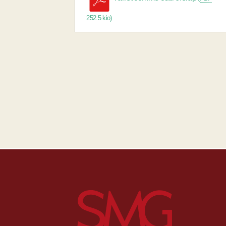
252.5 kio
)