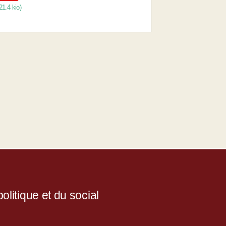
21.4 kio
)
litique et du social