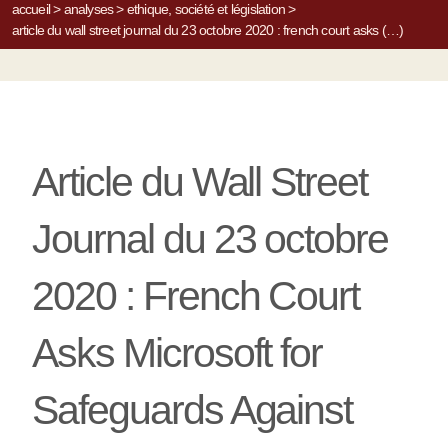
accueil
>
analyses
>
ethique, société et législation
>
article du wall street journal du 23 octobre 2020 : french court asks (…)
Article du Wall Street
Journal du 23 octobre
2020 : French Court
Asks Microsoft for
Safeguards Against