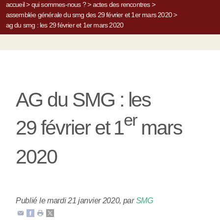
accueil
>
qui sommes-nous ?
>
actes des rencontres
>
assemblée générale du smg des 29 février et 1er mars 2020
>
ag du smg : les 29 février et 1er mars 2020
AG du SMG : les
er
29 février et 1
mars
2020
Publié le mardi 21 janvier 2020
,
par
SMG