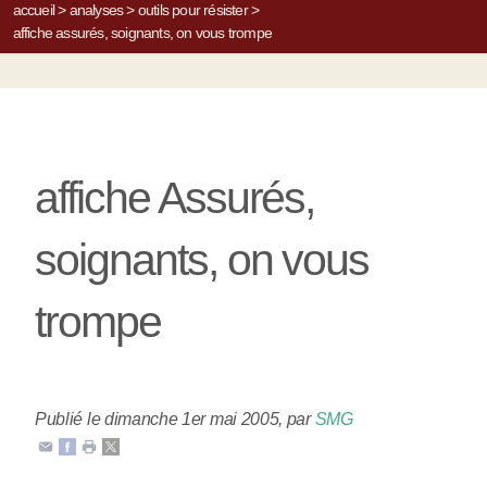
accueil
>
analyses
>
outils pour résister
>
affiche assurés, soignants, on vous trompe
affiche Assurés,
soignants, on vous
trompe
Publié le dimanche 1er mai 2005
,
par
SMG