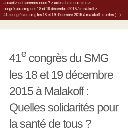
accueil
>
qui sommes-nous ?
>
actes des rencontres
>
congrès du smg des 18 et 19 décembre 2015 à malakoff
>
41e congrès du smg les 18 et 19 décembre 2015 à malakoff : quelles (…)
e
41
congrès du SMG
les 18 et 19 décembre
2015 à Malakoff :
Quelles solidarités pour
la santé de tous ?