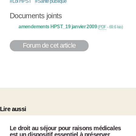
#
Loi HPST
#
Santé publique
Documents joints
amendements HPST_19 janvier 2009
(
PDF
-
69.6 kio
)
Forum de cet article
Lire aussi
Le droit au séjour pour raisons médicales
est un dispositif essentiel à préserver