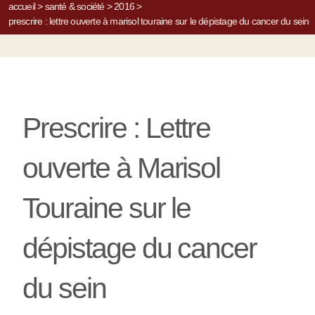
accueil
>
santé & société
>
2016
>
prescrire : lettre ouverte à marisol touraine sur le dépistage du cancer du sein
Prescrire : Lettre
ouverte à Marisol
Touraine sur le
dépistage du cancer
du sein