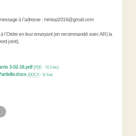
n message à l’adresse : mmiop2016@gmail.com
on à l’Ordre en leur envoyant (en recommandé avec AR) la
rd joint).
ants 3-02-16.pdf
(
PDF
-
74.3 kio
)
artielle.docx
(
DOCX
-
11 kio
)