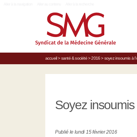
|
Aller à la navigation
Aller au contenu
Aller à la recherche
accueil
>
santé & société
>
2016
>
soyez insoumis à l’
Soyez insoumis à
Publié le lundi 15 février 2016