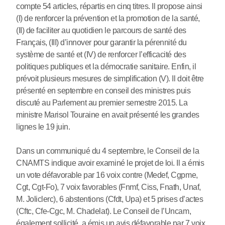
compte 54 articles, répartis en cinq titres. Il propose ainsi
(I) de renforcer la prévention et la promotion de la santé,
(II) de faciliter au quotidien le parcours de santé des
Français, (III) d’innover pour garantir la pérennité du
système de santé et (IV) de renforcer l’efficacité des
politiques publiques et la démocratie sanitaire. Enfin, il
prévoit plusieurs mesures de simplification (V). Il doit être
présenté en septembre en conseil des ministres puis
discuté au Parlement au premier semestre 2015. La
ministre Marisol Touraine en avait présenté les grandes
lignes le 19 juin.
Dans un communiqué du 4 septembre, le Conseil de la
CNAMTS indique avoir examiné le projet de loi. Il a émis
un vote défavorable par 16 voix contre (Medef, Cgpme,
Cgt, Cgt-Fo), 7 voix favorables (Fnmf, Ciss, Fnath, Unaf,
M. Joliclerc), 6 abstentions (Cfdt, Upa) et 5 prises d’actes
(Cftc, Cfe-Cgc, M. Chadelat). Le Conseil de l’Uncam,
également sollicité, a émis un avis défavorable par 7 voix