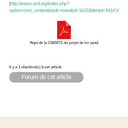
(
http://www.csmf.org/index.php?
option=com_content&task=view&id=1622&Itemid=541#.VCk
Rejet de la CNAMTS du projet de loi santé
Il y a 1 réaction(s) à cet article
Forum de cet article