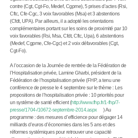
contre (Cgt, Cgt-Fo, Medef, Cgpme), 5 prises d’actes (Rsi,
Cftc, Cfe-Cgc, 3 voix favorables (Msa) et 3 abstentions
(Cfdt, UPA). Par ailleurs, il a adopté les orientations
complémentaires portant sur les soins de proximité par 10
voix favorables (Rsi, Msa, Cfdt, Cftc, Upa), 6 abstentions
(Medef, Cgpme, Cfe-Cgc) et 2 voix défavorables (Cgt,
Cgt-Fo).
A l’occasion de la Journée de rentrée de la Fédération de
l’Hospitalisation privée, Lamine Gharbi, président de la
Fédération de l’hospitalisation privée (FHP, a tenu une
conférence de presse le 4 septembre sur le thème : Les
propositions de l’hospitalisation privée : 10 priorités pour
un système de santé efficient (
http://www.fhp.fr/1-fhp/7-
presse/1704-/10672-septembre-2014.aspx
) Au
programme : des mesures d’efficience pour dégager 14
milliards d’euros d’économies dans les 5 ans et des
réformes systémiques pour retrouver une capacité