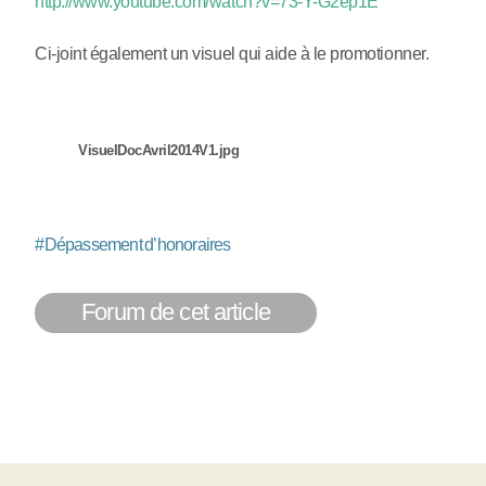
http://www.youtube.com/watch?v=73-Y-G2ep1E
Ci-joint également un visuel qui aide à le promotionner.
VisuelDocAvril2014V1.jpg
#
Dépassement d’honoraires
Forum de cet article