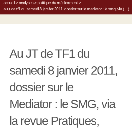
accueil
>
analyses
>
politique du médicament
>
au jt de tf1 du samedi 8 janvier 2011, dossier sur le mediator : le smg, via (…)
Au JT de TF1 du
samedi 8 janvier 2011,
dossier sur le
Mediator : le SMG, via
la revue Pratiques,