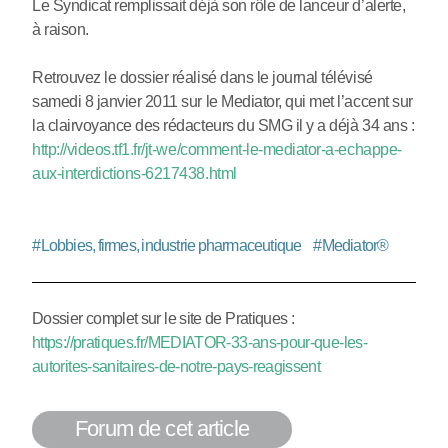
Le Syndicat remplissait déjà son rôle de lanceur d’alerte,
à raison.
Retrouvez le dossier réalisé dans le journal télévisé
samedi 8 janvier 2011 sur le Mediator, qui met l’accent sur
la clairvoyance des rédacteurs du SMG il y a déjà 34 ans :
http://videos.tf1.fr/jt-we/comment-le-mediator-a-echappe-
aux-interdictions-6217438.html
#
Lobbies, firmes, industrie pharmaceutique
#
Mediator®
Dossier complet sur le site de Pratiques :
https://pratiques.fr/MEDIATOR-33-ans-pour-que-les-
autorites-sanitaires-de-notre-pays-reagissent
Forum de cet article