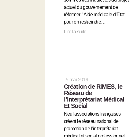
actuel du gouvernement de
réformer l’Aide médicale d’Etat
pour en restreindre…
Lire la suite
5 mai 2019
Création de RIMES, le
Réseau de
l’Interprétariat Médical
Et Social
Neuf associations françaises
créent le réseau national de
promotion de l’interprétariat
médical et social professionnel