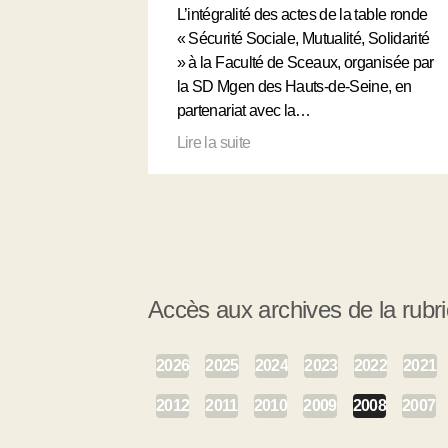
L’intégralité des actes de la table ronde
« Sécurité Sociale, Mutualité, Solidarité
» à la Faculté de Sceaux, organisée par
la SD Mgen des Hauts-de-Seine, en
partenariat avec la…
Lire la suite
Accès aux archives de la rubr
2026
2025
2024
2023
2022
2021
2012
2011
2010
2009
2008
2007