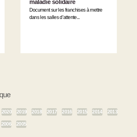
maladie solidaire
Document sur les franchises à mettre
dans les salles d’attente...
ique
2020
2019
2018
2017
2016
2015
2014
2013
2006
2005