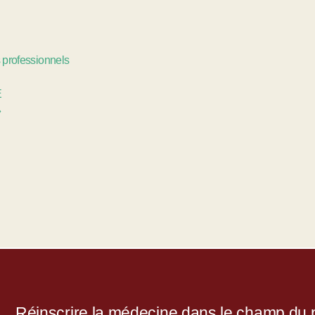
s professionnels
E
»
Réinscrire la médecine dans le champ du po