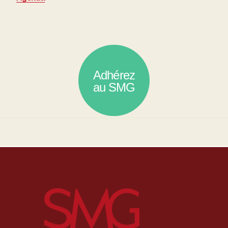
Adhérez
au SMG