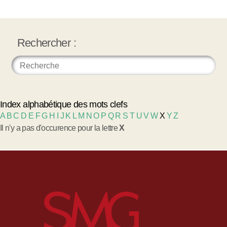
Rechercher :
Index alphabétique des mots clefs
A
B
C
D
E
F
G
H
I
J
K
L
M
N
O
P
Q
R
S
T
U
V
W
X
Y
Z
Il n'y a pas d'occurence pour la lettre
X