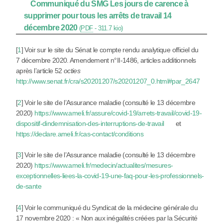
Communiqué du SMG Les jours de carence à
supprimer pour tous les arrêts de travail 14
décembre 2020
(
PDF
-
311.7 kio
)
[
1
]
Voir sur le site du Sénat le compte rendu analytique officiel du
7 décembre 2020. Amendement n°II-1486, articles additionnels
après l’article 52
octies
http://www.senat.fr/cra/s20201207/s20201207_0.html#par_2647
[
2
]
Voir le site de l’Assurance maladie (consulté le 13 décembre
2020)
https://www.ameli.fr/assure/covid-19/arrets-travail/covid-19-
dispositif-dindemnisation-des-interruptions-de-travail
et
https://declare.ameli.fr/cas-contact/conditions
[
3
]
Voir le site de l’Assurance maladie (consulté le 13 décembre
2020)
https://www.ameli.fr/medecin/actualites/mesures-
exceptionnelles-liees-la-covid-19-une-faq-pour-les-professionnels-
de-sante
[
4
]
Voir le communiqué du Syndicat de la médecine générale du
17 novembre 2020 : « Non aux inégalités créées par la Sécurité