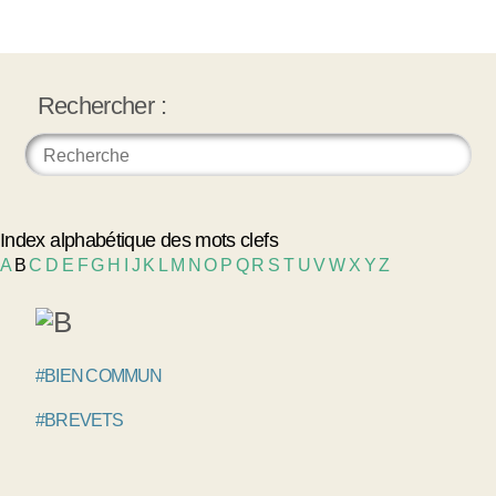
Rechercher :
Index alphabétique des mots clefs
A
B
C
D
E
F
G
H
I
J
K
L
M
N
O
P
Q
R
S
T
U
V
W
X
Y
Z
#BIEN COMMUN
#BREVETS