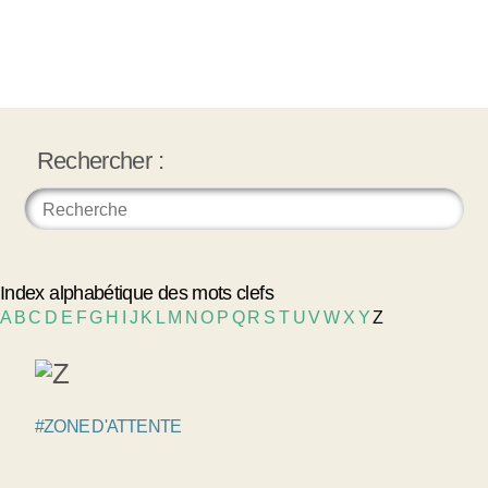
Rechercher :
Index alphabétique des mots clefs
A
B
C
D
E
F
G
H
I
J
K
L
M
N
O
P
Q
R
S
T
U
V
W
X
Y
Z
#ZONE D'ATTENTE