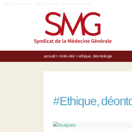
|
Aller à la navigation
Aller au contenu
Aller à la recherche
accueil
>
mots-clés
>
ethique, déontologie
#
Ethique, déont