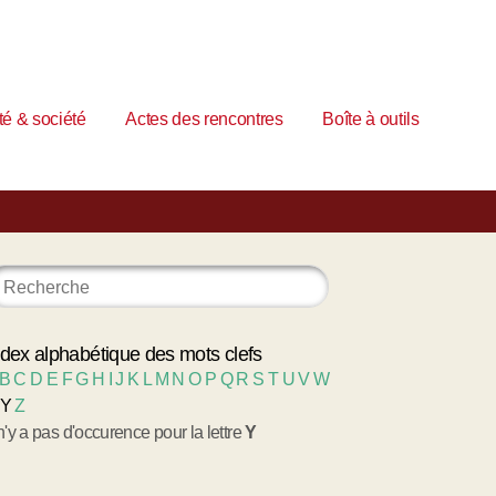
é & société
Actes des rencontres
Boîte à outils
ndex alphabétique des mots clefs
B
C
D
E
F
G
H
I
J
K
L
M
N
O
P
Q
R
S
T
U
V
W
Y
Z
 n'y a pas d'occurence pour la lettre
Y