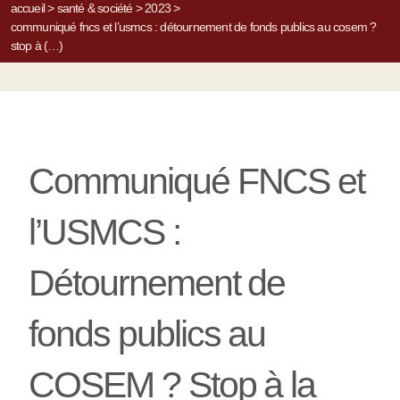
accueil
>
santé & société
>
2023
>
communiqué fncs et l’usmcs : détournement de fonds publics au cosem ?
stop à (…)
Communiqué FNCS et
l’USMCS :
Détournement de
fonds publics au
COSEM ? Stop à la