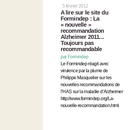
5 février 2012
A lire sur le site du
Formindep : La
« nouvelle »
recommandation
Alzheimer 2011...
Toujours pas
recommandable
par Formindep
Le Formindep réagit avec
virulence par la plume de
Philippe Masquelier sur les
nouvelles recommandations de
l’HAS sur la maladie d’Alzheimer
http://www.formindep.org/La-
nouvelle-recommandation.html