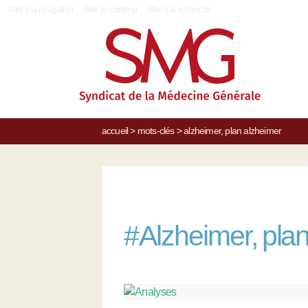
|
Aller à la navigation
Aller au contenu
Aller à la recherche
accueil
>
mots-clés
>
alzheimer, plan alzheimer
#
Alzheimer, pla