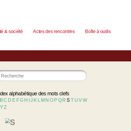
é & société
Actes des rencontres
Boîte à outils
ndex alphabétique des mots clefs
B
C
D
E
F
G
H
I
J
K
L
M
N
O
P
Q
R
S
T
U
V
W
Y
Z