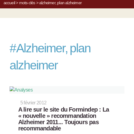
accueil
>
mots-clés
>
alzheimer, plan alzheimer
#
Alzheimer, plan
alzheimer
5 février 2012
A lire sur le site du Formindep : La
« nouvelle » recommandation
Alzheimer 2011... Toujours pas
recommandable