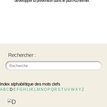
développer la prévention dans le plan Alzheimer.
Rechercher :
Index alphabétique des mots clefs
A
B
C
D
E
F
G
H
I
J
K
L
M
N
O
P
Q
R
S
T
U
V
W
X
Y
Z