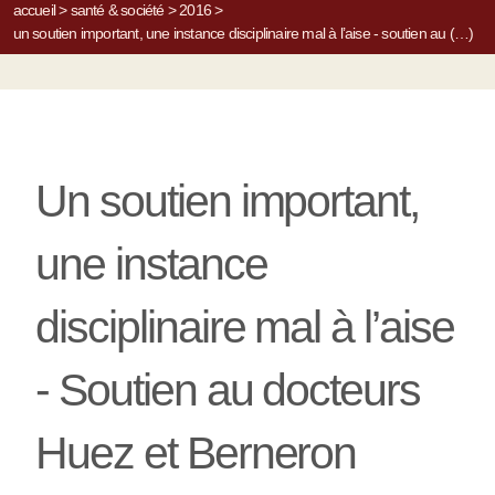
accueil
>
santé & société
>
2016
>
un soutien important, une instance disciplinaire mal à l’aise - soutien au (…)
Un soutien important,
une instance
disciplinaire mal à l’aise
- Soutien au docteurs
Huez et Berneron