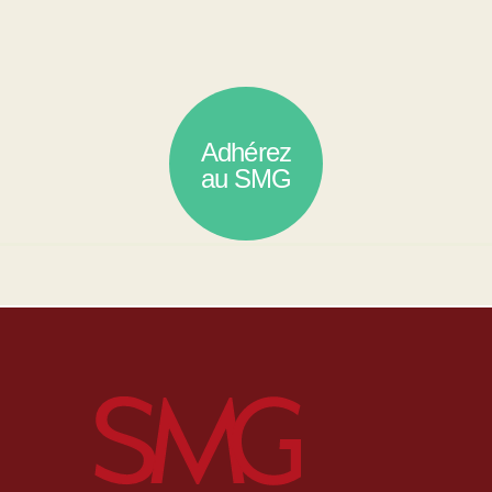
Adhérez
au SMG