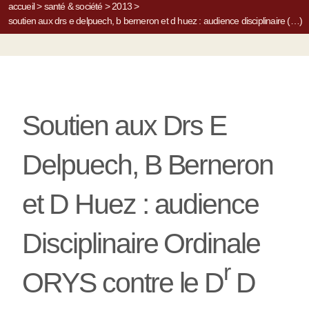
accueil
>
santé & société
>
2013
>
soutien aux drs e delpuech, b berneron et d huez : audience disciplinaire (…)
Soutien aux Drs E
Delpuech, B Berneron
et D Huez : audience
Disciplinaire Ordinale
r
ORYS contre le D
D