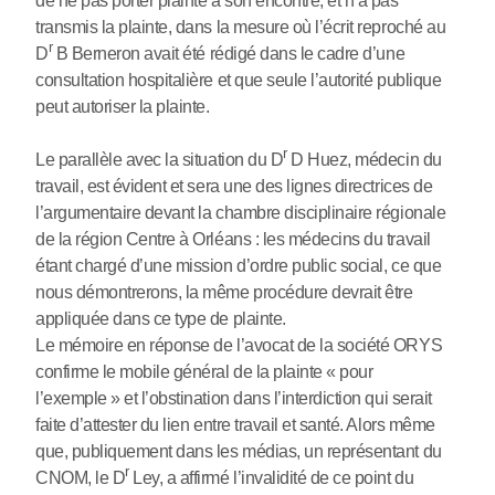
de ne pas porter plainte à son encontre, et n’a pas
transmis la plainte, dans la mesure où l’écrit reproché au
r
D
B Berneron avait été rédigé dans le cadre d’une
consultation hospitalière et que seule l’autorité publique
peut autoriser la plainte.
r
Le parallèle avec la situation du D
D Huez, médecin du
travail, est évident et sera une des lignes directrices de
l’argumentaire devant la chambre disciplinaire régionale
de la région Centre à Orléans : les médecins du travail
étant chargé d’une mission d’ordre public social, ce que
nous démontrerons, la même procédure devrait être
appliquée dans ce type de plainte.
Le mémoire en réponse de l’avocat de la société ORYS
confirme le mobile général de la plainte « pour
l’exemple » et l’obstination dans l’interdiction qui serait
faite d’attester du lien entre travail et santé. Alors même
que, publiquement dans les médias, un représentant du
r
CNOM, le D
Ley, a affirmé l’invalidité de ce point du