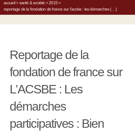
accueil
>
santé & société
>
2015
>
reportage de la fondation de france sur l’acsbe : les démarches (…)
Reportage de la
fondation de france sur
L’ACSBE : Les
démarches
participatives : Bien